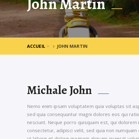
John Martin
>
ACCUEIL
JOHN MARTIN
Michale John
Nemo enim ipsam voluptatem quia voluptas sit aspe
sed quia consequuntur magni dolores eos qui rati
nesciunt. Neque porro quisquam est, qui dolorem i
consectetur, adipisci velit, sed quia non numquam
ut labore et dolore magnam aliquam quaerat volu