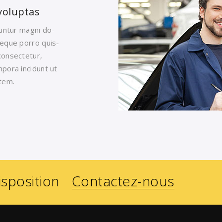
voluptas
uuntur magni do-
Neque porro quis-
consectetur,
mpora incidunt ut
tem.
isposition
Contactez-nous