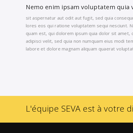
Nemo enim ipsam voluptatem quia 
sit aspernatur aut odit aut fugit, sed quia conseq
lores eos qui ratione voluptatem sequi nesciunt. 
quam est, qui dolorem ipsum quia dolor sit amet, 
adipisci velit, sed quia non numquam eius modi te
labore et dolore magnam aliquam quaerat volupta
L'équipe SEVA est à votre d