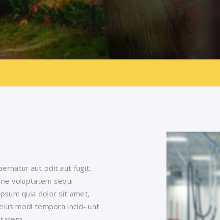
rnatur aut odit aut fugit,
one voluptatem sequi
psum quia dolor sit amet,
 eius modi tempora incid- unt
ptatem.